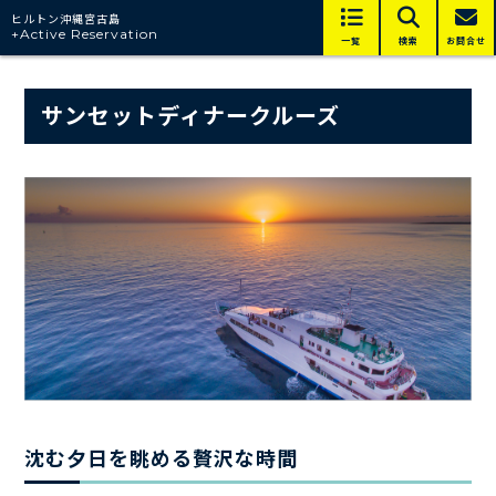
ヒルトン沖縄宮古島
+Active Reservation
一覧
検索
お問合せ
サンセットディナークルーズ
沈む夕日を眺める贅沢な時間