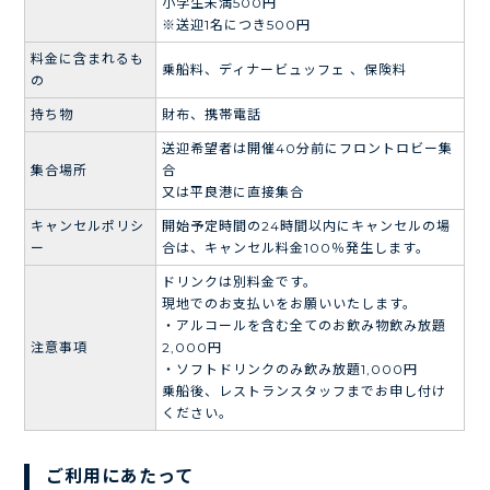
小学生未満500円
※送迎1名につき500円
料金に含まれるも
乗船料、ディナービュッフェ 、保険料
の
持ち物
財布、携帯電話
送迎希望者は開催40分前にフロントロビー集
集合場所
合
又は平良港に直接集合
キャンセルポリシ
開始予定時間の24時間以内にキャンセルの場
ー
合は、キャンセル料金100％発生します。
ドリンクは別料金です。
現地でのお支払いをお願いいたします。
・アルコールを含む全てのお飲み物飲み放題
注意事項
2,000円
・ソフトドリンクのみ飲み放題1,000円
乗船後、レストランスタッフまでお申し付け
ください。
ご利用にあたって