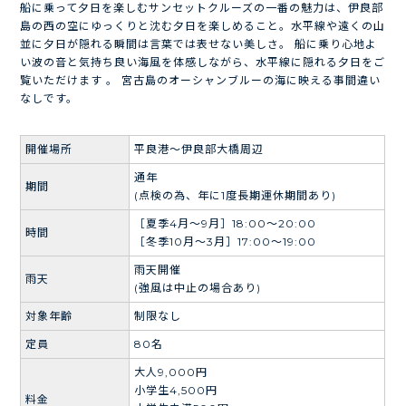
船に乗って夕日を楽しむサンセットクルーズの一番の魅力は、伊良部
島の西の空にゆっくりと沈む夕日を楽しめること。水平線や遠くの山
並に夕日が隠れる瞬間は言葉では表せない美しさ。 船に乗り心地よ
い波の音と気持ち良い海風を体感しながら、水平線に隠れる夕日をご
覧いただけます 。 宮古島のオーシャンブルーの海に映える事間違い
なしです。
開催場所
平良港～伊良部大橋周辺
通年
期間
(点検の為、年に1度長期運休期間あり)
［夏季4月～9月］18:00～20:00
時間
［冬季10月～3月］17:00～19:00
雨天開催
雨天
(強風は中止の場合あり)
対象年齢
制限なし
定員
80名
大人9,000円
小学生4,500円
料金