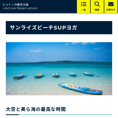
ヒルトン沖縄宮古島
+Active Reservation
一覧
検索
お問合せ
サンライズビーチSUPヨガ
大空と美ら海の最高な時間