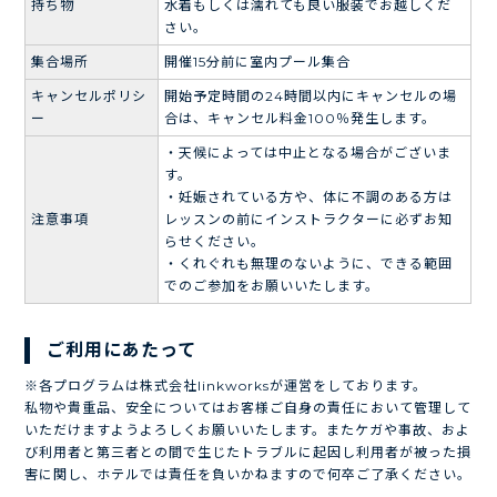
持ち物
水着もしくは濡れても良い服装でお越しくだ
さい。
集合場所
開催15分前に室内プール集合
キャンセルポリシ
開始予定時間の24時間以内にキャンセルの場
ー
合は、キャンセル料金100％発生します。
・天候によっては中止となる場合がございま
す。
・妊娠されている方や、体に不調のある方は
注意事項
レッスンの前にインストラクターに必ずお知
らせください。
・くれぐれも無理のないように、できる範囲
でのご参加をお願いいたします。
ご利用にあたって
※各プログラムは株式会社linkworksが運営をしております。
私物や貴重品、安全についてはお客様ご自身の責任において管理して
いただけますようよろしくお願いいたします。またケガや事故、およ
び利用者と第三者との間で生じたトラブルに起因し利用者が被った損
害に関し、ホテルでは責任を負いかねますので何卒ご了承ください。