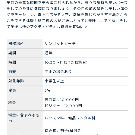
午前の最高な時間を美ら海に揺られながら、様々な気持ち良いポーズ
をして心身共に健康になりましょう！その目の前の景色は美しい海の
グラデーション、真上に広がる大空、潮風を感じながら宮古島だから
こそできる体験！終了後のお昼ご飯はとっても美味しいですね。そし
て午後は他のアクティビティも時間を有効に♪
開催場所
サンセットビーチ
期間
通年
時間
10:30～11:15(10:15集合)
雨天
中止の場合あり
対象年齢
小学生以上
定員
5名
宿泊者：10,000円
料金
ビジター：12,000円
料金に含まれるも
レッスン料、備品レンタル料
の
飲み物、帽子(紐付き)