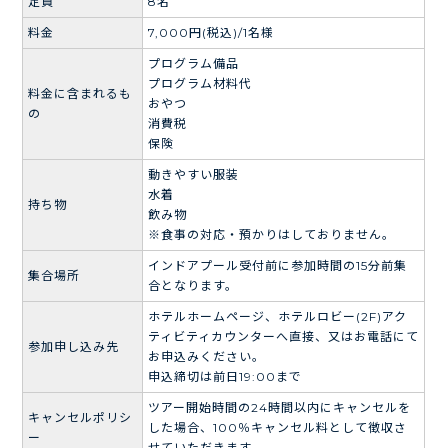
定員
8名
料金
7,000円(税込)/1名様
プログラム備品
プログラム材料代
料金に含まれるも
おやつ
の
消費税
保険
動きやすい服装
水着
持ち物
飲み物
※食事の対応・預かりはしておりません。
インドアプール受付前に参加時間の15分前集
集合場所
合となります。
ホテルホームページ、ホテルロビー(2F)アク
ティビティカウンターへ直接、又はお電話にて
参加申し込み先
お申込みください。
申込締切は前日19:00まで
ツアー開始時間の24時間以内にキャンセルを
キャンセルポリシ
した場合、100％キャンセル料として徴収さ
ー
せていただきます。