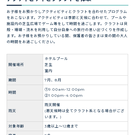
お子様をお預かりしアクティビティとクラフトを合わせたプログラム
をおこないます。アクティビティは季節と天候に合わせて、プールや
施設内の芝生広場でゲーム等をして時間を過ごします。クラフトは貝
殻・珊瑚・流木を利用して自分自身への旅行の思い出づくりを作成し
ます。お子様をお預かりしている間、保護者の皆さまは束の間の大人
の時間をお過ごしください。
ホテルプール
開催場所
芝生
室内
期間
7月、8月
①9:00am-12:00pm
時間
②1:00pm-4:00pm
雨天開催
雨天
(悪天候時は全てクラフト系となる場合がござ
います。)
対象年齢
3歳以上～12歳まで