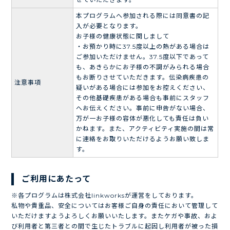
本プログラムへ参加される際には同意書の記
入が必要となります。
お子様の健康状態に関しまして
・お預かり時に37.5度以上の熱がある場合は
ご参加いただけません。37.5度以下であって
も、あきらかにお子様の不調がみられる場合
もお断りさせていただきます。伝染病疾患の
注意事項
疑いがある場合には参加をお控えください、
その他基礎疾患がある場合も事前にスタッフ
へお伝えください。事前に申告がない場合、
万が一お子様の容体が悪化しても責任は負い
かねます。また、アクティビティ実施の間は常
に連絡をお取りいただけるようお願い致しま
す。
ご利用にあたって
※各プログラムは株式会社linkworksが運営をしております。
私物や貴重品、安全についてはお客様ご自身の責任において管理して
いただけますようよろしくお願いいたします。またケガや事故、およ
び利用者と第三者との間で生じたトラブルに起因し利用者が被った損